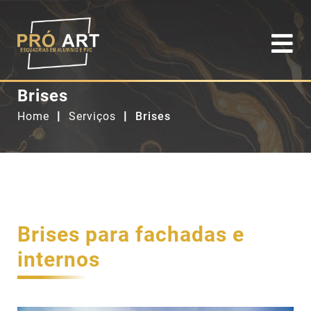
Brises
Home
Serviços
Brises
Brises para fachadas e
internos